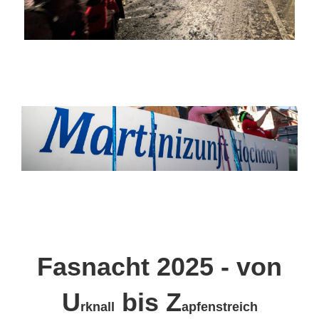
Fasnacht 202
5
- von
U
bis Z
rknall
apfenstreich