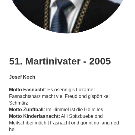
51. Martinivater - 2005
Josef Koch
Motto Fasnacht:
Es osennig's Lozärner
Fasnachtshärz macht viel Freud ond g'spört kei
Schmärz
Motto Zunftball:
Im Himmel ist die Hölle los
Motto Kinderfasnacht:
Alli Spitzbuebe ond
Meitschibei möchit Fasnacht ond gönnt no lang ned
hei